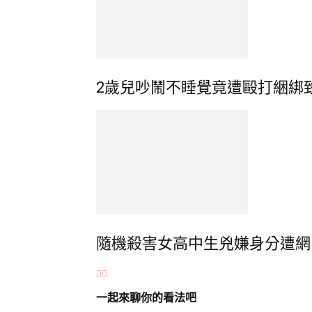
2歲兒吵鬧不睡覺竟遭毆打綑綁
隨機殺害女高中生兇嫌身分遭網
一起來聊你的看法吧