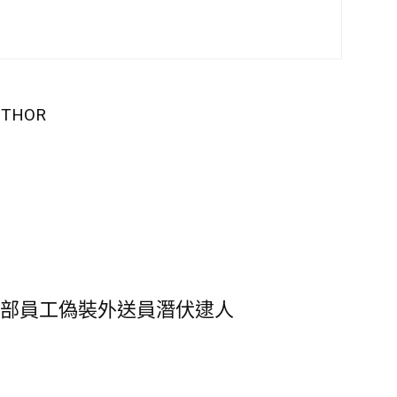
UTHOR
總部員工偽裝外送員潛伏逮人