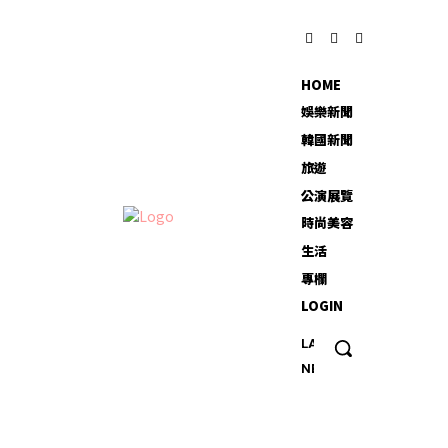
HOME
娛樂新聞
韓國新聞
旅遊
公演展覽
時尚美容
生活
專欄
LOGIN
LATEST
20
NEWS
多歲
男專
找外
送吃