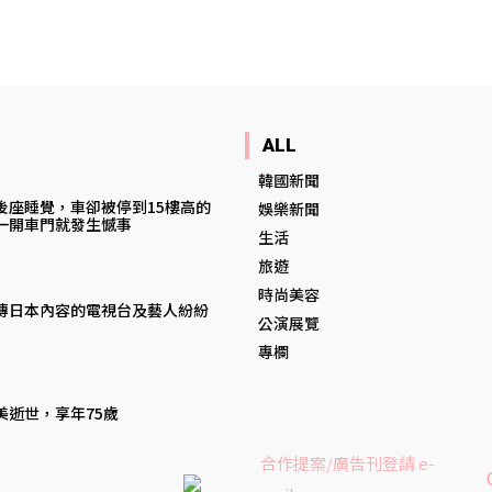
ALL
韓國新聞
後座睡覺，車卻被停到15樓高的
娛樂新聞
一開車門就發生憾事
生活
旅遊
時尚美容
傳日本內容的電視台及藝人紛紛
公演展覽
專欄
美逝世，享年75歲
合作提案/廣告刊登請 e-