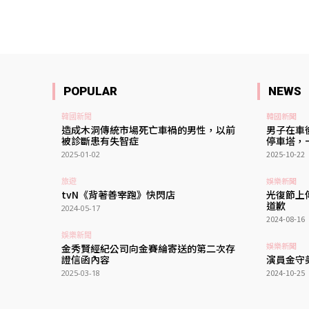
POPULAR
NEWS
韓國新聞
韓國新聞
造成木洞傳統市場死亡車禍的男性，以前
男子在車
被診斷患有失智症
停車塔，
2025-10-22
2025-01-02
娛樂新聞
旅遊
tvN《背著善宰跑》快閃店
光復節上
道歉
2024-05-17
2024-08-16
娛樂新聞
娛樂新聞
金秀賢經紀公司向金賽綸寄送的第二次存
證信函內容
演員金守
2024-10-25
2025-03-18