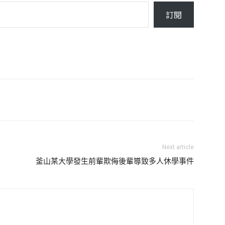
訂閱
Next article
釜山某大學發生前輩欺侮後輩導致多人休學事件