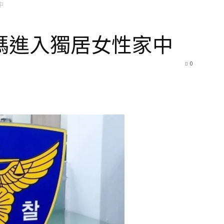
中
碼進入獨居女性家中
0