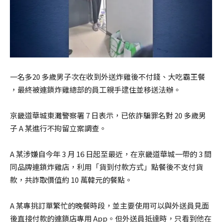
一名多20 多歲男子次在收到外送炸雞後不付錢、大吃霸王餐
，最終被連鎖炸雞總部的員工親手逮住並移送法辦。
京畿道華城東灘警察署 7 日表示，已依詐騙罪名對 20 多歲男
子 A 某進行不拘留立案調查。
A 某涉嫌自今年 3 月 16 日起至最近，在京畿道華城一帶的 3 間
同品牌連鎖炸雞店，利用「貨到付款方式」點餐後不支付貨
款，共詐取價值約 10 萬韓元的餐點。
A 某專挑訂單繁忙的晚餐時段，並主要使用可以與外送員見面
後直接付款的連鎖店專用 App。但外送員抵達時，只看到他在