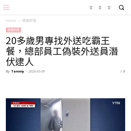
Home
韓國新聞
韓國新聞
20多歲男專找外送吃霸王
餐，總部員工偽裝外送員潛
伏逮人
By
Tammy
-
2026-05-09
0