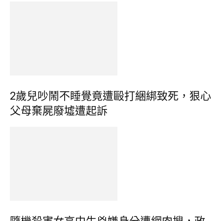
2歲兒吵鬧不睡覺竟遭毆打綑綁致死，狠心
父母棄屍廢墟遭起訴