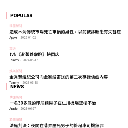
POPULAR
韓國新聞
造成木洞傳統市場死亡車禍的男性，以前被診斷患有失智症
Apple
-
2025-01-02
旅遊
tvN《背著善宰跑》快閃店
Tammy
-
2024-05-17
娛樂新聞
金秀賢經紀公司向金賽綸寄送的第二次存證信函內容
Tammy
-
2025-03-18
NEWS
韓國新聞
一名30多歲的印尼籍男子在仁川機場墜樓不治
Apple
-
2025-06-27
韓國新聞
法庭判決：夜間在巷弄壓死男子的計程車司機無罪