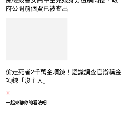
隨機殺害女高中生兇嫌身分遭網肉搜，政
府公開前個資已被查出
偷走死者2千萬金項鍊！鑑識調查官辯稱金
項鍊「沒主人」
一起來聊你的看法吧