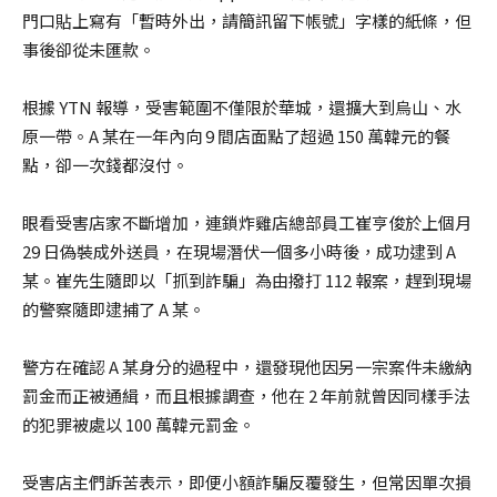
門口貼上寫有「暫時外出，請簡訊留下帳號」字樣的紙條，但
事後卻從未匯款。
根據 YTN 報導，受害範圍不僅限於華城，還擴大到烏山、水
原一帶。A 某在一年內向 9 間店面點了超過 150 萬韓元的餐
點，卻一次錢都沒付。
眼看受害店家不斷增加，連鎖炸雞店總部員工崔亨俊於上個月
29 日偽裝成外送員，在現場潛伏一個多小時後，成功逮到 A
某。崔先生隨即以「抓到詐騙」為由撥打 112 報案，趕到現場
的警察隨即逮捕了 A 某。
警方在確認 A 某身分的過程中，還發現他因另一宗案件未繳納
罰金而正被通緝，而且根據調查，他在 2 年前就曾因同樣手法
的犯罪被處以 100 萬韓元罰金。
受害店主們訴苦表示，即便小額詐騙反覆發生，但常因單次損