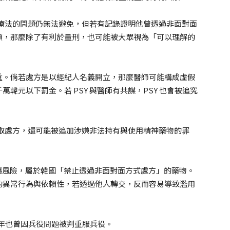
反醫療法的問題仍無法避免，但若有記錄證明他曾透過非面對面
領，那麼除了有利於量刑，也可能被大眾視為「可以理解的
重。倘若處方是以經紀人名義開立，那麼醫師可能構成虛假
韓元以下罰金。若 PSY 與醫師有共謀，PSY 也會被追究
並領取處方，還可能被追加涉嫌非法持有與使用精神藥物的罪
依賴性與成癮風險，屬於韓國「禁止透過非面對面方式處方」的藥物。
的異常行為與依賴性，若透過他人轉交，反而容易導致濫用
007年也曾因兵役問題被判重服兵役。