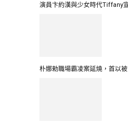
演員卞約漢與少女時代Tiffan
朴娜勑職場霸凌案延燒，首以被