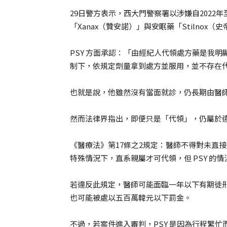
29日警方表示，西大門警察署以涉嫌自2022
「Xanax（贊安諾）」與安眠藥「Stilnox
PSY 方面承認：「由經紀人代領處方藥是我
制下，依規定劑量拿到處方並服用，並不存在
也就是說，他雖然沒有當面就診，仍長期由醫師開立 
然而法律界指出，即便只是「代領」，仍屬於
《醫療法》第17條之2規定：醫師不得對未直
特殊情況下，直系親屬才可代領，但 PSY 的
若違反此規定，醫師可能面臨一年以下有期徒
也可能被處以五百萬韓元以下罰金。
不過，若案件進入審判，PSY 是因為行程繁