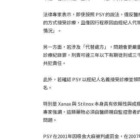
法律專家表示，即使按照 PSY 的說法，違
的方式接受診療，且僅因行程原因由經紀人代
情況」。
另一方面，若涉及「代替處方」，問題會更嚴
診療紀錄罪，刑責可達三年以下有期徒刑或三千萬
共犯責任。
此外，若確認 PSY 以經紀人名義接受診療
名。
特別是 Xanax 與 Stilnox 本身具有
專家強調，這類藥物必須由醫師親自監控患者
問題。
PSY 在2001年因吸食大麻被判處罰金，在2