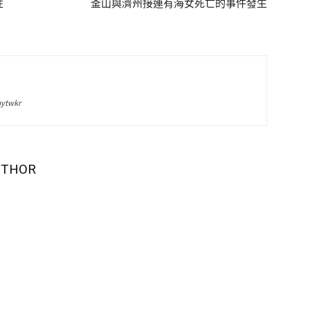
性
釜山與濟州接連有海女死亡的事件發生
ytwkr
UTHOR