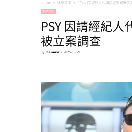
Home
娛樂新聞
PSY 因請經紀人代領鎮定劑與安
娛樂新聞
PSY 因請經紀
被立案調查
By
Tammy
-
2025-08-29