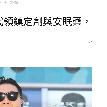
眠藥，被立案調查
人代領鎮定劑與安眠藥，
0