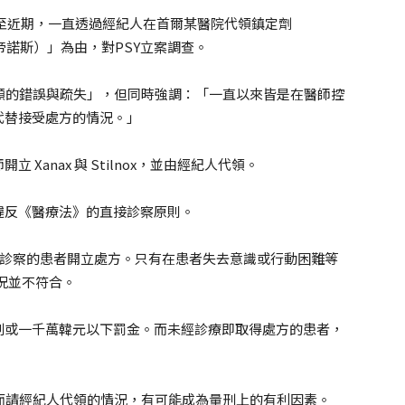
年至近期，一直透過經紀人在首爾某醫院代領鎮定劑
（史帝諾斯）」為由，對PSY立案調查。
明顯的錯誤與疏失」，但同時強調：「一直以來皆是在醫師控
代替接受處方的情況。」
Xanax 與 Stilnox，並由經紀人代領。
違反《醫療法》的直接診察原則。
接診察的患者開立處方。只有在患者失去意識或行動困難等
情況並不符合。
刑或一千萬韓元以下罰金。而未經診療即取得處方的患者，
忙而請經紀人代領的情況，有可能成為量刑上的有利因素。