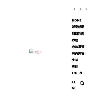
HOME
娛樂新聞
韓國新聞
旅遊
公演展覽
時尚美容
生活
專欄
LOGIN
LATEST
20
NEWS
多歲
男專
找外
送吃