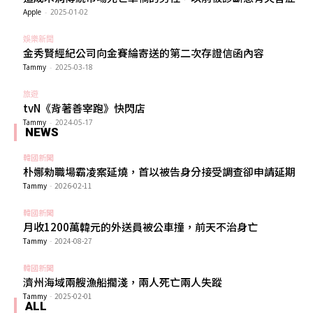
Apple
-
2025-01-02
娛樂新聞
金秀賢經紀公司向金賽綸寄送的第二次存證信函內容
Tammy
-
2025-03-18
旅遊
tvN《背著善宰跑》快閃店
Tammy
-
2024-05-17
NEWS
韓國新聞
朴娜勑職場霸凌案延燒，首以被告身分接受調查卻申請延期
Tammy
-
2026-02-11
韓國新聞
月收1200萬韓元的外送員被公車撞，前天不治身亡
Tammy
-
2024-08-27
韓國新聞
濟州海域兩艘漁船擱淺，兩人死亡兩人失蹤
Tammy
-
2025-02-01
ALL