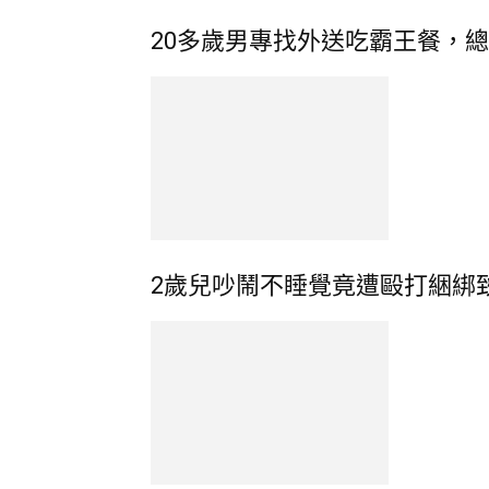
20多歲男專找外送吃霸王餐，
2歲兒吵鬧不睡覺竟遭毆打綑綁