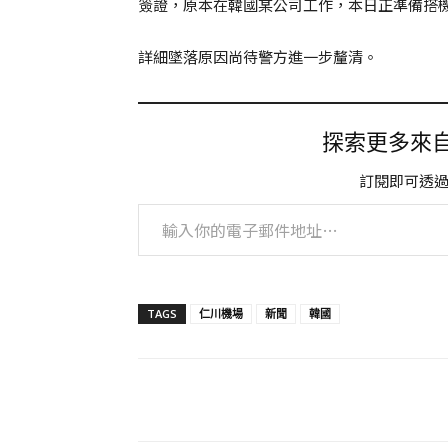
簽證，原本在韓國某公司工作，本日正準備搭
詳細墜落原因尚待警方進一步釐清。
探索更多來自 
訂閱即可透
輸入你的電子郵件地址…
TAGS
仁川機場
新聞
韓國