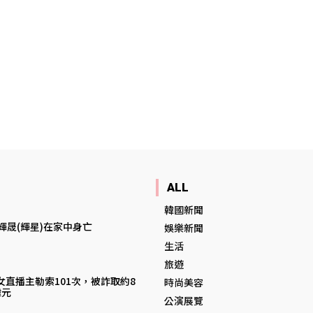
ALL
韓國新聞
輝晟(輝星)在家中身亡
娛樂新聞
生活
旅遊
女直播主勒索101次，被詐取約8
時尚美容
韓元
公演展覽