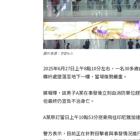
圖片來源：연합뉴스
2025年6月27日上午8點10分左右，一名3
欄杆處墜落至地下一樓，當場傷勢嚴重。
據報導，該男子A某在事發後立刻由消防單位
但最終仍宣告不治身亡。
A某原訂當日上午10點53分搭乘飛往印尼雅
警方表示，目前正在針對目擊者與事發情況進