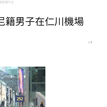
場墜樓不治
印尼籍男子在仁川機場
0