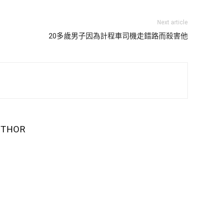
Next article
20多歲男子因為計程車司機走錯路而殺害他
UTHOR