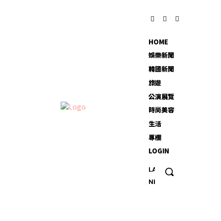
HOME
娛樂新聞
韓國新聞
旅遊
公演展覽
時尚美容
生活
專欄
LOGIN
LATEST
20
NEWS
多歲
男專
找外
送吃