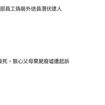
總部員工偽裝外送員潛伏逮人
致死，狠心父母棄屍廢墟遭起訴