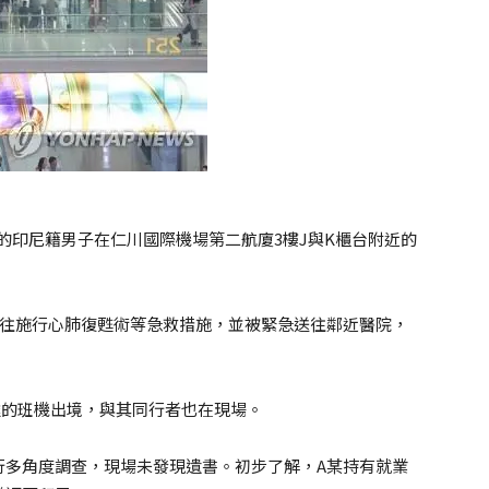
0多歲的印尼籍男子在仁川國際機場第二航廈3樓J與K櫃台附近的
趕往施行心肺復甦術等急救措施，並被緊急送往鄰近醫院，
加達的班機出境，與其同行者也在現場。
行多角度調查，現場未發現遺書。初步了解，A某持有就業