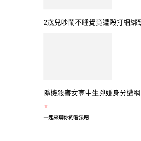
2歲兒吵鬧不睡覺竟遭毆打綑綁
隨機殺害女高中生兇嫌身分遭網
一起來聊你的看法吧