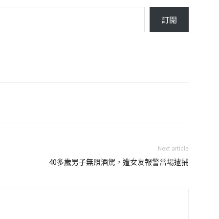
訂閱
Next article
40多歲男子無照酒駕，遭女友報警當場逮捕