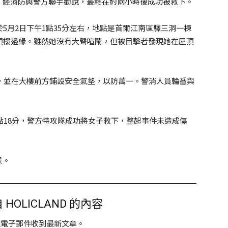
，經消防與警方聯手勸說，最終在約兩小時後成功被救下。
5月2日下午1點35分左右，地點是首爾江南區驛三洞一棟
頂樓邊緣。雖然她沒有大聲喧鬧，但被目擊者發現她在屋頂
場，並在大樓前方鋪設安全氣墊，以防萬一。警消人員輪番與
3點18分，警方特攻隊成功將女子救下，整起事件未造成傷
景。
HOLICLAND 的內容
過電子郵件收到最新文章。