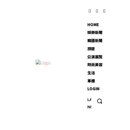
HOME
娛樂新聞
韓國新聞
旅遊
公演展覽
時尚美容
生活
專欄
LOGIN
LATEST
20
NEWS
多歲
男專
找外
送吃