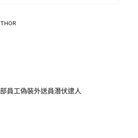
UTHOR
總部員工偽裝外送員潛伏逮人