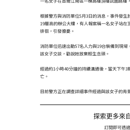
一名女子在首爾江南區一棟高樓頂樓試圖跳樓
根據警方與消防單位5月3日的消息，事件發生於
19層高的辦公大樓，有人報案稱一名女子站在
徘徊，引發擔憂。
消防單位迅速出動57名人力與19台裝備到現
該女子交談，勸說她放棄輕生念頭。
經過約1小時40分鐘的持續溝通後，當天下午
亡。
目前警方正在調查詳細事件經過與該女子的背
探索更多來自 
訂閱即可透