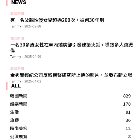
NEWS
韓國新聞
有一名父親性侵女兒超過200次，被判30年刑
Tammy
-
2024-09-18
韓國新聞
一名30多歲女性在車內燒炭卻引發建築火災，導致多人燒燙
傷
Tammy
-
2025-04-29
韓國新聞
金秀賢經紀公司反駁橫豎研究所上傳的照片，並發布新立場
Tammy
-
2025-04-02
ALL
韓國新聞
829
娛樂新聞
178
生活
91
旅遊
36
時尚美容
12
公演展覽
8