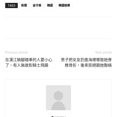
TAGS
新聞
金守美
韓國
韓國娛樂
Previous article
Next article
在漢江騎腳踏車的人要小心
男子把女友扔進海裡導致她脊
了，有人無故對騎士飛踢
椎骨折，後來拒絕跟她聯絡