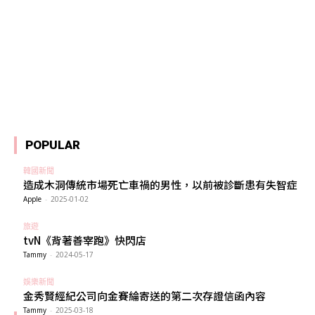
POPULAR
韓國新聞
造成木洞傳統市場死亡車禍的男性，以前被診斷患有失智症
Apple
-
2025-01-02
旅遊
tvN《背著善宰跑》快閃店
Tammy
-
2024-05-17
娛樂新聞
金秀賢經紀公司向金賽綸寄送的第二次存證信函內容
Tammy
-
2025-03-18