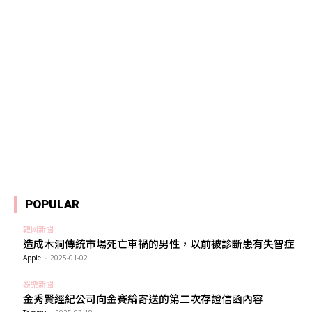
POPULAR
韓國新聞
造成木洞傳統市場死亡車禍的男性，以前被診斷患有失智症
Apple
-
2025-01-02
娛樂新聞
金秀賢經紀公司向金賽綸寄送的第二次存證信函內容