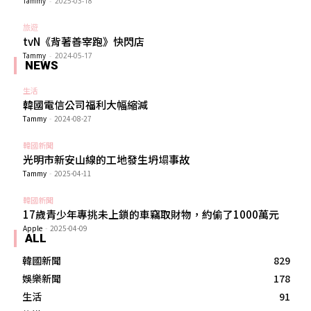
Tammy
-
2025-03-18
旅遊
tvN《背著善宰跑》快閃店
Tammy
-
2024-05-17
NEWS
生活
韓國電信公司福利大幅縮減
Tammy
-
2024-08-27
韓國新聞
光明市新安山線的工地發生坍塌事故
Tammy
-
2025-04-11
韓國新聞
17歲青少年專挑未上鎖的車竊取財物，約偷了1000萬元
Apple
-
2025-04-09
ALL
韓國新聞
829
娛樂新聞
178
生活
91