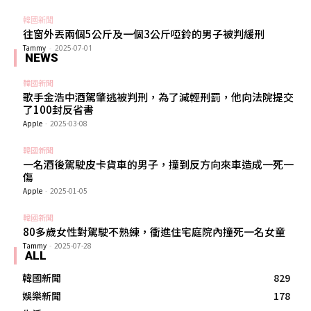
韓國新聞
往窗外丟兩個5公斤及一個3公斤啞鈴的男子被判緩刑
Tammy
-
2025-07-01
NEWS
韓國新聞
歌手金浩中酒駕肇逃被判刑，為了減輕刑罰，他向法院提交
了100封反省書
Apple
-
2025-03-08
韓國新聞
一名酒後駕駛皮卡貨車的男子，撞到反方向來車造成一死一
傷
Apple
-
2025-01-05
韓國新聞
80多歲女性對駕駛不熟練，衝進住宅庭院內撞死一名女童
Tammy
-
2025-07-28
ALL
韓國新聞
829
娛樂新聞
178