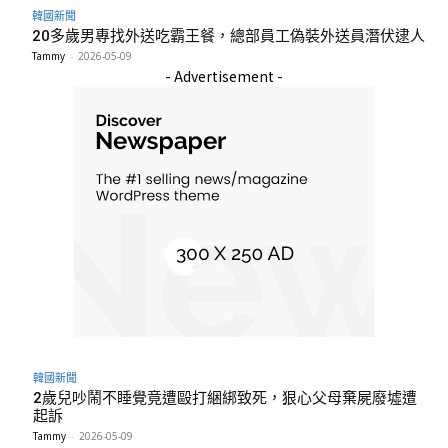
韓國新聞
20多歲男專找外送吃霸王餐，總部員工偽裝外送員潛伏逮人
Tammy
-
2026-05-09
- Advertisement -
韓國新聞
2歲兒吵鬧不睡覺竟遭毆打綑綁致死，狠心父母棄屍廢墟遭
起訴
Tammy
-
2026-05-09