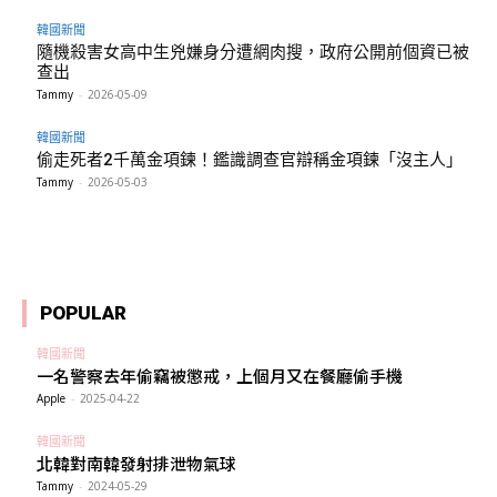
韓國新聞
隨機殺害女高中生兇嫌身分遭網肉搜，政府公開前個資已被
查出
Tammy
-
2026-05-09
韓國新聞
偷走死者2千萬金項鍊！鑑識調查官辯稱金項鍊「沒主人」
Tammy
-
2026-05-03
POPULAR
韓國新聞
一名警察去年偷竊被懲戒，上個月又在餐廳偷手機
Apple
-
2025-04-22
韓國新聞
北韓對南韓發射排泄物氣球
Tammy
-
2024-05-29