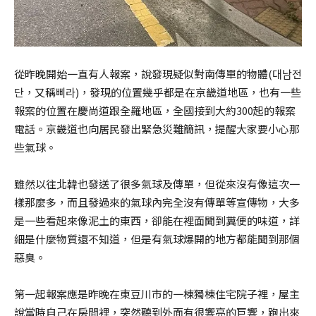
從昨晚開始一直有人報案，說發現疑似對南傳單的物體(대남전
단，又稱삐라)，發現的位置幾乎都是在京畿道地區，也有一些
報案的位置在慶尚道跟全羅地區，全國接到大約300起的報案
電話。京畿道也向居民發出緊急災難簡訊，提醒大家要小心那
些氣球。
雖然以往北韓也發送了很多氣球及傳單，但從來沒有像這次一
樣那麼多，而且發過來的氣球內完全沒有傳單等宣傳物，大多
是一些看起來像泥土的東西，卻能在裡面聞到糞便的味道，詳
細是什麼物質還不知道，但是有氣球爆開的地方都能聞到那個
惡臭。
第一起報案應是昨晚在東豆川市的一棟獨棟住宅院子裡，屋主
說當時自己在房間裡，突然聽到外面有很響亮的巨響，跑出來