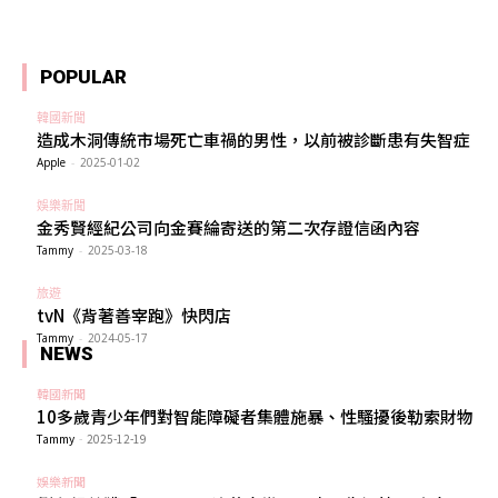
POPULAR
韓國新聞
造成木洞傳統市場死亡車禍的男性，以前被診斷患有失智症
Apple
-
2025-01-02
娛樂新聞
金秀賢經紀公司向金賽綸寄送的第二次存證信函內容
Tammy
-
2025-03-18
旅遊
tvN《背著善宰跑》快閃店
Tammy
-
2024-05-17
NEWS
韓國新聞
10多歲青少年們對智能障礙者集體施暴、性騷擾後勒索財物
Tammy
-
2025-12-19
娛樂新聞